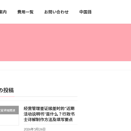
案内
費用一覧
お問い合わせ
中国語
の投稿
经营管理签证续签时的“近期
在留資格関連
活动说明书”是什么？行政书
士详解制作方法及填写要点
2026年5月26日