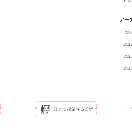
在留
アー
20
202
202
20