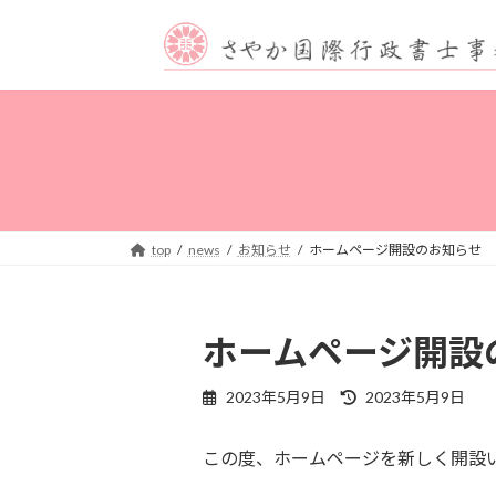
コ
ナ
ン
ビ
テ
ゲ
ン
ー
ツ
シ
へ
ョ
ス
ン
キ
に
ッ
移
プ
動
top
news
お知らせ
ホームページ開設のお知らせ
ホームページ開設
最
2023年5月9日
2023年5月9日
終
更
この度、ホームページを新しく開設
新
日